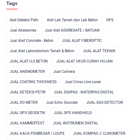
Tags
Alat Deteksi Petir
Alat Lab Tanah dan Lab Beton
GPS
Jual Aksesories
Jual Alat AGGREGATE / BATUAN
Jual Alat Concrete - Beton
JUAL ALAT FIBEROPTIC
Jual Alat Laboratorium Tanah & Beton
JUAL ALAT TEKNIK
JUAL ALAT UJI BETON
JUAL ALAT UKUR CURAH HUJAN
JUAL ANEMOMETER
Jual Camera
JUAL COATING THICKNESS
Jual Cross Line Laser
JUAL DETEKSI PETIR
JUAL DIGIPAS - WATERPAS DIGITAL
JUAL DO METER
Jual Echo Sounder
JUAL GAS DETECTOR
JUAL GPS GEODETIK
JUAL GPS HANDHELD
JUAL HAMMERTEST
JUAL INSTRUMEN DIGITAL
JUAL KACA PEMBESAR / LOUPE
JUAL KOMPAS // CLINOMETER