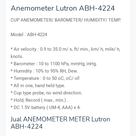
Anemometer Lutron ABH-4224
CUP ANEMOMETER/ BAROMETER/ HUMIDITY/ TEMP.
Model : ABH-4224
* Air velocity : 0.9 to 35.0 m/ s, ft/ min., km/ h, mile/ h,
knots.
* Barometer : 10 to 1100 hPa, mmHg, inHg.
* Humidity : 10% to 95% RH, Dew.
* Temperature : 0 to 50 oC, oC/ oF.
* All in one, hand held type.
* Cup type probe, no wind direction.
* Hold, Record ( max., min.) .
* DC 1.5V battery ( UM-4, AAA) x 4.
Jual ANEMOMETER METER Lutron
ABH-4224