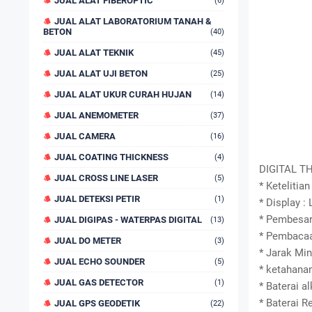
JUAL ALAT FIBEROPTIC
(6)
JUAL ALAT LABORATORIUM TANAH &
BETON
(40)
JUAL ALAT TEKNIK
(45)
JUAL ALAT UJI BETON
(25)
JUAL ALAT UKUR CURAH HUJAN
(14)
JUAL ANEMOMETER
(37)
JUAL CAMERA
(16)
JUAL COATING THICKNESS
(4)
DIGITAL T
JUAL CROSS LINE LASER
(5)
* Ketelitia
JUAL DETEKSI PETIR
(1)
* Display :
* Pembesar
JUAL DIGIPAS - WATERPAS DIGITAL
(13)
* Pembacaa
JUAL DO METER
(3)
* Jarak Mi
JUAL ECHO SOUNDER
(5)
* ketahanan
JUAL GAS DETECTOR
(1)
* Baterai a
* Baterai 
JUAL GPS GEODETIK
(22)