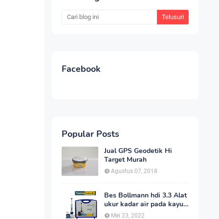
Facebook
Popular Posts
Jual GPS Geodetik Hi
Target Murah
Agustus 07, 2018
Bes Bollmann hdi 3.3 Alat
ukur kadar air pada kayu
_MC Meter Murah
Mei 23, 2022