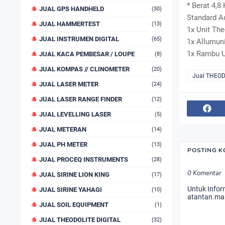
* Berat 4,8
JUAL GPS HANDHELD
(30)
Standard A
JUAL HAMMERTEST
(13)
1x Unit Th
JUAL INSTRUMEN DIGITAL
(65)
1x Allumun
1x Rambu U
JUAL KACA PEMBESAR / LOUPE
(8)
JUAL KOMPAS // CLINOMETER
(20)
Jual THEOD
JUAL LASER METER
(24)
JUAL LASER RANGE FINDER
(12)
JUAL LEVELLING LASER
(5)
JUAL METERAN
(14)
JUAL PH METER
(13)
POSTING 
JUAL PROCEQ INSTRUMENTS
(28)
0 Komentar
JUAL SIRINE LION KING
(17)
Untuk Infor
JUAL SIRINE YAHAGI
(10)
atantan.ma
JUAL SOIL EQUIPMENT
(1)
JUAL THEODOLITE DIGITAL
(32)