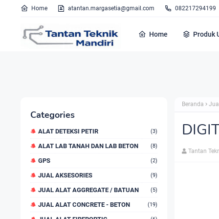
Home
atantan.margasetia@gmail.com
082217294199
Home
Produk 
Beranda
Jua
Categories
DIGI
ALAT DETEKSI PETIR
(3)
ALAT LAB TANAH DAN LAB BETON
(8)
Tantan Tek
GPS
(2)
JUAL AKSESORIES
(9)
JUAL ALAT AGGREGATE / BATUAN
(5)
JUAL ALAT CONCRETE - BETON
(19)