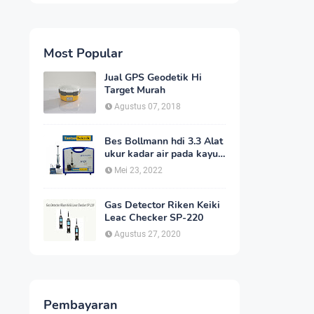
Most Popular
Jual GPS Geodetik Hi
Target Murah
Agustus 07, 2018
Bes Bollmann hdi 3.3 Alat
ukur kadar air pada kayu
_MC Meter Murah
Mei 23, 2022
Gas Detector Riken Keiki
Leac Checker SP-220
Agustus 27, 2020
Pembayaran