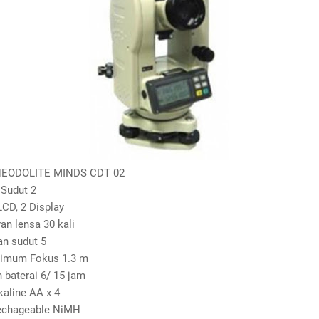
HEODOLITE MINDS CDT 02
n Sudut 2
 LCD, 2 Display
an lensa 30 kali
n sudut 5
nimum Fokus 1.3 m
 baterai 6/ 15 jam
lkaline AA x 4
Rechageable NiMH