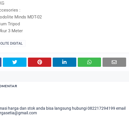
 KG
ccesories :
eodolite Minds MDT-02
ium Tripod
kur 3 Meter
OLITE DIGITAL
KOMENTAR
masi harga dan stok anda bisa langsung hubungi 082217294199 email
rgasetia@gmail.com