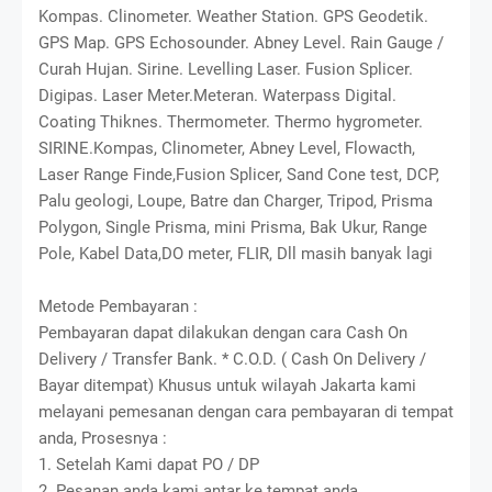
Kompas. Clinometer. Weather Station. GPS Geodetik.
GPS Map. GPS Echosounder. Abney Level. Rain Gauge /
Curah Hujan. Sirine. Levelling Laser. Fusion Splicer.
Digipas. Laser Meter.Meteran. Waterpass Digital.
Coating Thiknes. Thermometer. Thermo hygrometer.
SIRINE.Kompas, Clinometer, Abney Level, Flowacth,
Laser Range Finde,Fusion Splicer, Sand Cone test, DCP,
Palu geologi, Loupe, Batre dan Charger, Tripod, Prisma
Polygon, Single Prisma, mini Prisma, Bak Ukur, Range
Pole, Kabel Data,DO meter, FLIR, Dll masih banyak lagi
Metode Pembayaran :
Pembayaran dapat dilakukan dengan cara Cash On
Delivery / Transfer Bank. * C.O.D. ( Cash On Delivery /
Bayar ditempat) Khusus untuk wilayah Jakarta kami
melayani pemesanan dengan cara pembayaran di tempat
anda, Prosesnya :
1. Setelah Kami dapat PO / DP
2. Pesanan anda kami antar ke tempat anda