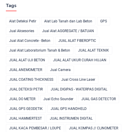
Tags
Alat Deteksi Petir
Alat Lab Tanah dan Lab Beton
GPS
Jual Aksesories
Jual Alat AGGREGATE / BATUAN
Jual Alat Concrete - Beton
JUAL ALAT FIBEROPTIC
Jual Alat Laboratorium Tanah & Beton
JUAL ALAT TEKNIK
JUAL ALAT UJI BETON
JUAL ALAT UKUR CURAH HUJAN
JUAL ANEMOMETER
Jual Camera
JUAL COATING THICKNESS
Jual Cross Line Laser
JUAL DETEKSI PETIR
JUAL DIGIPAS - WATERPAS DIGITAL
JUAL DO METER
Jual Echo Sounder
JUAL GAS DETECTOR
JUAL GPS GEODETIK
JUAL GPS HANDHELD
JUAL HAMMERTEST
JUAL INSTRUMEN DIGITAL
JUAL KACA PEMBESAR / LOUPE
JUAL KOMPAS // CLINOMETER