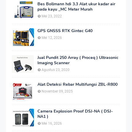
Bes Bollmann hdi 3.3 Alat ukur kadar air
pada kayu _MC Meter Murah
Mei 23, 2022
GPS GNSSS RTK Gintec G40
Mei 12, 2026
Jual Pundit 250 Array ( Proceq ) Ultrasonic
Imaging Scanner
Agustus 23, 2020
Alat Deteksi Rebar Multifungsi ZBL-R800
November 09, 2025
Camera Explosion Proof DSJ-NA ( DSJ-
NA1 )
Mei 16, 2026