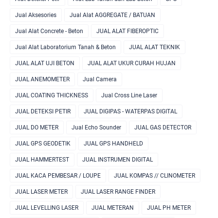
Jual Aksesories
Jual Alat AGGREGATE / BATUAN
Jual Alat Concrete - Beton
JUAL ALAT FIBEROPTIC
Jual Alat Laboratorium Tanah & Beton
JUAL ALAT TEKNIK
JUAL ALAT UJI BETON
JUAL ALAT UKUR CURAH HUJAN
JUAL ANEMOMETER
Jual Camera
JUAL COATING THICKNESS
Jual Cross Line Laser
JUAL DETEKSI PETIR
JUAL DIGIPAS - WATERPAS DIGITAL
JUAL DO METER
Jual Echo Sounder
JUAL GAS DETECTOR
JUAL GPS GEODETIK
JUAL GPS HANDHELD
JUAL HAMMERTEST
JUAL INSTRUMEN DIGITAL
JUAL KACA PEMBESAR / LOUPE
JUAL KOMPAS // CLINOMETER
JUAL LASER METER
JUAL LASER RANGE FINDER
JUAL LEVELLING LASER
JUAL METERAN
JUAL PH METER