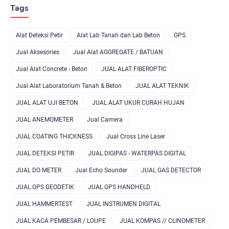
Tags
Alat Deteksi Petir
Alat Lab Tanah dan Lab Beton
GPS
Jual Aksesories
Jual Alat AGGREGATE / BATUAN
Jual Alat Concrete - Beton
JUAL ALAT FIBEROPTIC
Jual Alat Laboratorium Tanah & Beton
JUAL ALAT TEKNIK
JUAL ALAT UJI BETON
JUAL ALAT UKUR CURAH HUJAN
JUAL ANEMOMETER
Jual Camera
JUAL COATING THICKNESS
Jual Cross Line Laser
JUAL DETEKSI PETIR
JUAL DIGIPAS - WATERPAS DIGITAL
JUAL DO METER
Jual Echo Sounder
JUAL GAS DETECTOR
JUAL GPS GEODETIK
JUAL GPS HANDHELD
JUAL HAMMERTEST
JUAL INSTRUMEN DIGITAL
JUAL KACA PEMBESAR / LOUPE
JUAL KOMPAS // CLINOMETER