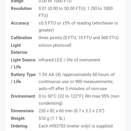
Range
0.00 to 1000 FTU
Resolution
0.01 (0.00 to 50.00 FTU); 1 (50 to 1000
FTU)
Accuracy
±0.5 FTU or ±5% of reading (whichever is
greater)
Calibration
three points (0 FTU, 10 FTU and 500 FTU)
Light
silicon photocell
Detector
Light Source
infrared LED / life of instrument
/ Life
Battery Type
1.5V AA (4) /approximately 60 hours of
/ Life
continuous use or 900 measurements;
auto-off after 5 minutes of non-use
Environment
0 to 50°C (32 to 122°F); RH max 95% (non
condensing)
Dimensions
220 x 82 x 66 mm (8.7 x 3.2 x 2.6’’)
Weight
510 g (1.1 lb.)
Ordering
Each HI93703 (meter only) is supplied