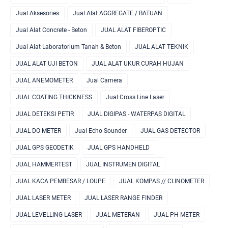
Jual Aksesories
Jual Alat AGGREGATE / BATUAN
Jual Alat Concrete - Beton
JUAL ALAT FIBEROPTIC
Jual Alat Laboratorium Tanah & Beton
JUAL ALAT TEKNIK
JUAL ALAT UJI BETON
JUAL ALAT UKUR CURAH HUJAN
JUAL ANEMOMETER
Jual Camera
JUAL COATING THICKNESS
Jual Cross Line Laser
JUAL DETEKSI PETIR
JUAL DIGIPAS - WATERPAS DIGITAL
JUAL DO METER
Jual Echo Sounder
JUAL GAS DETECTOR
JUAL GPS GEODETIK
JUAL GPS HANDHELD
JUAL HAMMERTEST
JUAL INSTRUMEN DIGITAL
JUAL KACA PEMBESAR / LOUPE
JUAL KOMPAS // CLINOMETER
JUAL LASER METER
JUAL LASER RANGE FINDER
JUAL LEVELLING LASER
JUAL METERAN
JUAL PH METER