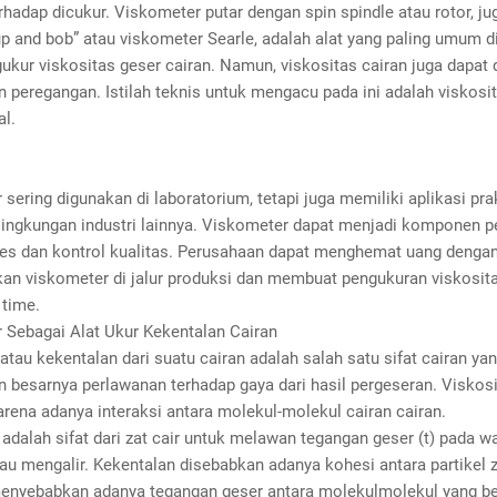
rhadap dicukur. Viskometer putar dengan spin spindle atau rotor, ju
up and bob” atau viskometer Searle, adalah alat yang paling umum 
kur viskositas geser cairan. Namun, viskositas cairan juga dapat 
 peregangan. Istilah teknis untuk mengacu pada ini adalah viskosi
al.
sering digunakan di laboratorium, tetapi juga memiliki aplikasi prak
 lingkungan industri lainnya. Viskometer dapat menjadi komponen p
es dan kontrol kualitas. Perusahaan dapat menghemat uang denga
n viskometer di jalur produksi dan membuat pengukuran viskosita
 time.
 Sebagai Alat Ukur Kekentalan Cairan
atau kekentalan dari suatu cairan adalah salah satu sifat cairan ya
besarnya perlawanan terhadap gaya dari hasil pergeseran. Viskosit
rena adanya interaksi antara molekul-molekul cairan cairan.
adalah sifat dari zat cair untuk melawan tegangan geser (t) pada w
au mengalir. Kekentalan disebabkan adanya kohesi antara partikel z
enyebabkan adanya tegangan geser antara molekulmolekul yang be