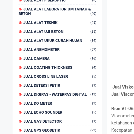
JUAL ALAT FIBEROPTIC
(6)
JUAL ALAT LABORATORIUM TANAH &
BETON
(40)
JUAL ALAT TEKNIK
(45)
JUAL ALAT UJI BETON
(25)
JUAL ALAT UKUR CURAH HUJAN
(14)
JUAL ANEMOMETER
(37)
JUAL CAMERA
(16)
JUAL COATING THICKNESS
(4)
JUAL CROSS LINE LASER
(5)
JUAL DETEKSI PETIR
(1)
Jual Visko
Jual Viscom
JUAL DIGIPAS - WATERPAS DIGITAL
(13)
JUAL DO METER
(3)
Rion VT-06
JUAL ECHO SOUNDER
(5)
Viscometer
JUAL GAS DETECTOR
(1)
ketahanan a
Kecepatan 
JUAL GPS GEODETIK
(22)