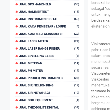
bereaksi te
JUAL GPS HANDHELD
(30)
sebagai “c
JUAL HAMMERTEST
(13)
untuk mengu
JUAL INSTRUMEN DIGITAL
(65)
berdasarkan
ekstension
JUAL KACA PEMBESAR / LOUPE
(8)
JUAL KOMPAS // CLINOMETER
(20)
JUAL LASER METER
(24)
Viskometer 
JUAL LASER RANGE FINDER
(12)
pabrik dan
dalam pros
JUAL LEVELLING LASER
(5)
menempatka
JUAL METERAN
(14)
secara real
JUAL PH METER
(13)
Viscometer
JUAL PROCEQ INSTRUMENTS
(28)
Viskositas 
menentukan 
JUAL SIRINE LION KING
(17)
terutama ka
JUAL SIRINE YAHAGI
(10)
Kekentalan 
JUAL SOIL EQUIPMENT
(1)
bergerak at
JUAL THEODOLITE DIGITAL
(32)
sehingga m