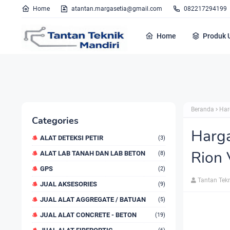
Home
atantan.margasetia@gmail.com
082217294199
Home
Produk 
Beranda
Har
Categories
Harga
ALAT DETEKSI PETIR
(3)
Rion
ALAT LAB TANAH DAN LAB BETON
(8)
GPS
(2)
Tantan Tek
JUAL AKSESORIES
(9)
JUAL ALAT AGGREGATE / BATUAN
(5)
JUAL ALAT CONCRETE - BETON
(19)