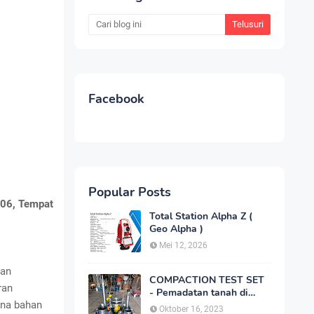
Facebook
Popular Posts
-06, Tempat
Total Station Alpha Z (
Geo Alpha )
Mei 12, 2026
kan
COMPACTION TEST SET
ran
- Pemadatan tanah di
ana bahan
laboratorium
Oktober 16, 2023