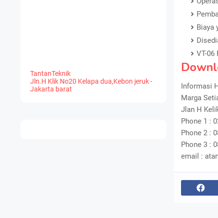
Operas
Pembac
Biaya 
Disedi
VT-06
Downl
TantanTeknik
Jln.H Klik No20 Kelapa dua,Kebon jeruk -
Informasi H
Jakarta barat
Marga Seti
Jlan H Kel
Phone 1 : 
Phone 2 : 
Phone 3 : 
email : at