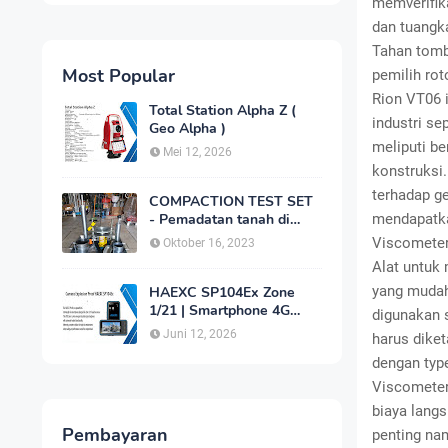
memverifik
dan tuangka
Tahan tomb
Most Popular
pemilih rot
Rion VT06 i
Total Station Alpha Z (
industri se
Geo Alpha )
meliputi b
Mei 12, 2026
konstruksi
terhadap ge
COMPACTION TEST SET
- Pemadatan tanah di
mendapatk
laboratorium
Viscometer
Oktober 16, 2023
Alat untuk
yang mudah 
HAEXC SP104Ex Zone
1/21 | Smartphone 4G
digunakan s
Intrinsically Safe
Juni 12, 2026
harus diket
dengan type
Viscometer
biaya langs
Pembayaran
penting nam