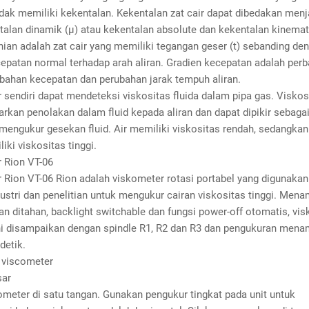
tidak memiliki kekentalan. Kekentalan zat cair dapat dibedakan menj
talan dinamik (μ) atau kekentalan absolute dan kekentalan kinemati
ian adalah zat cair yang memiliki tegangan geser (t) sebanding de
cepatan normal terhadap arah aliran. Gradien kecepatan adalah per
ubahan kecepatan dan perubahan jarak tempuh aliran.
sendiri dapat mendeteksi viskositas fluida dalam pipa gas. Viskos
kan penolakan dalam fluid kepada aliran dan dapat dipikir sebaga
 mengukur gesekan fluid. Air memiliki viskositas rendah, sedangka
iki viskositas tinggi.
 Rion VT-06
 Rion VT-06 Rion adalah viskometer rotasi portabel yang digunaka
dustri dan penelitian untuk mengukur cairan viskositas tinggi. Mena
lan ditahan, backlight switchable dan fungsi power-off otomatis, vi
i disampaikan dengan spindle R1, R2 dan R3 dan pengukuran menam
detik.
sar
meter di satu tangan. Gunakan pengukur tingkat pada unit untuk