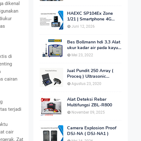
ga dikenal
digunakan
HAEXC SP104Ex Zone
diukur
1/21 | Smartphone 4G
Intrinsically Safe
tas
Juni 12, 2026
Bes Bollmann hdi 3.3 Alat
ukur kadar air pada kayu
_MC Meter Murah
Mei 23, 2022
tis di
enting
Jual Pundit 250 Array (
n
Proceq ) Ultrasonic
s cairan
Imaging Scanner
Agustus 23, 2020
Alat Deteksi Rebar
ng
Multifungsi ZBL-R800
as terjadi
November 09, 2025
aktu
Camera Explosion Proof
at cair
DSJ-NA ( DSJ-NA1 )
rgerak. Zat