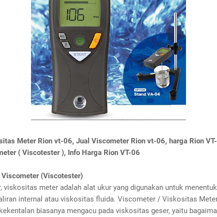
sitas Meter Rion vt-06, Jual Viscometer Rion vt-06, harga Rion VT
eter ( Viscotester ), Info Harga Rion VT-06
 Viscometer (Viscotester)
, viskositas meter adalah alat ukur yang digunakan untuk menentu
liran internal atau viskositas fluida. Viscometer / Viskositas Mete
kekentalan biasanya mengacu pada viskositas geser, yaitu bagaim