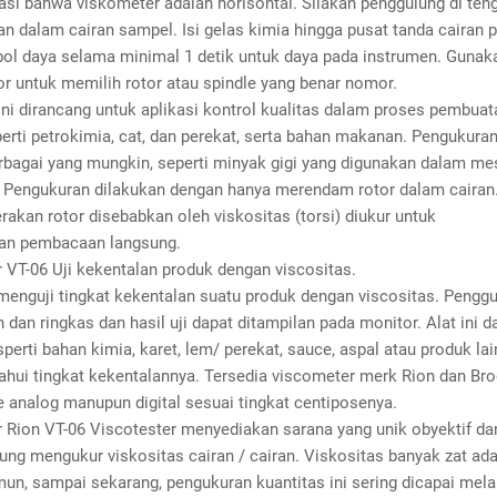
asi bahwa viskometer adalah horisontal. Silakan penggulung di ten
n dalam cairan sampel. Isi gelas kimia hingga pusat tanda cairan 
ol daya selama minimal 1 detik untuk daya pada instrumen. Gunak
or untuk memilih rotor atau spindle yang benar nomor.
ni dirancang untuk aplikasi kontrol kualitas dalam proses pembua
perti petrokimia, cat, dan perekat, serta bahan makanan. Pengukura
erbagai yang mungkin, seperti minyak gigi yang digunakan dalam me
. Pengukuran dilakukan dengan hanya merendam rotor dalam cairan
rakan rotor disebabkan oleh viskositas (torsi) diukur untuk
an pembacaan langsung.
 VT-06 Uji kekentalan produk dengan viscositas.
 menguji tingkat kekentalan suatu produk dengan viscositas. Peng
dan ringkas dan hasil uji dapat ditampilan pada monitor. Alat ini d
perti bahan kimia, karet, lem/ perekat, sauce, aspal atau produk la
ahui tingkat kekentalannya. Tersedia viscometer merk Rion dan Bro
 analog manupun digital sesuai tingkat centiposenya.
 Rion VT-06 Viscotester menyediakan sarana yang unik obyektif d
ung mengukur viskositas cairan / cairan. Viskositas banyak zat ad
un, sampai sekarang, pengukuran kuantitas ini sering dicapai mel