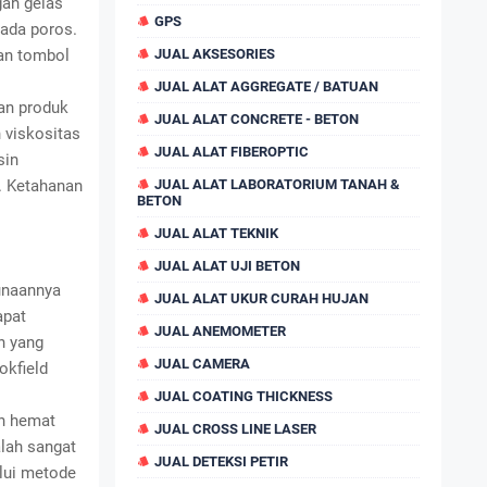
gah gelas
GPS
pada poros.
an tombol
JUAL AKSESORIES
JUAL ALAT AGGREGATE / BATUAN
tan produk
JUAL ALAT CONCRETE - BETON
n viskositas
JUAL ALAT FIBEROPTIC
sin
. Ketahanan
JUAL ALAT LABORATORIUM TANAH &
BETON
JUAL ALAT TEKNIK
JUAL ALAT UJI BETON
gunaannya
JUAL ALAT UKUR CURAH HUJAN
apat
JUAL ANEMOMETER
in yang
JUAL CAMERA
okfield
JUAL COATING THICKNESS
an hemat
JUAL CROSS LINE LASER
alah sangat
JUAL DETEKSI PETIR
alui metode