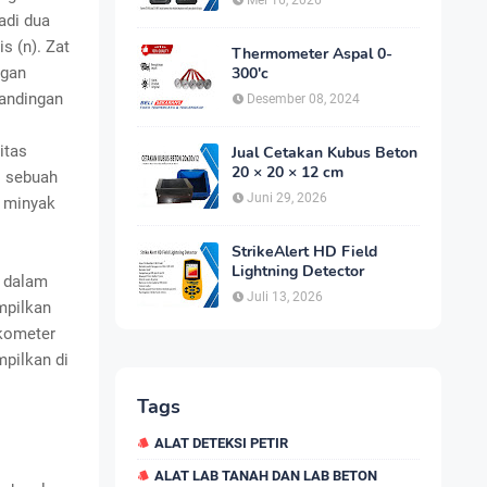
Mei 16, 2026
adi dua
s (n). Zat
Thermometer Aspal 0-
ngan
300'c
bandingan
Desember 08, 2024
itas
Jual Cetakan Kubus Beton
20 × 20 × 12 cm
i sebuah
Juni 29, 2026
n minyak
StrikeAlert HD Field
Lightning Detector
n dalam
Juli 13, 2026
mpilkan
skometer
pilkan di
Tags
ALAT DETEKSI PETIR
ALAT LAB TANAH DAN LAB BETON