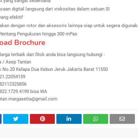
i yang sangat sederhana
aan digital langsung dari viskositas dalam satuan SI
yang efektif
akan dengan rotor dan aksesoris lainnya siap untuk segera diguna
 Rentang Pengukuran hingga 300 mPas
oad Brochure
arga terbaik dan Stok anda bisa langsung hubungi :
a / Asep Tantan
ik No.20 Kelapa Dua Kebun Jeruk Jakarta Barat 11550
021.22054159
082112325856
0822.1729.4199 bisa WA
antan.margasetia@gmail.com