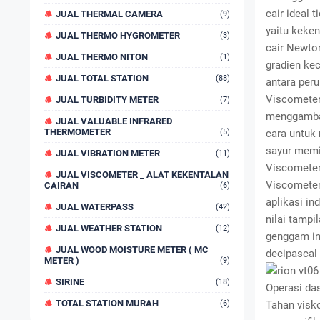
cair ideal 
JUAL THERMAL CAMERA
(9)
yaitu keken
JUAL THERMO HYGROMETER
(3)
cair Newton
JUAL THERMO NITON
(1)
gradien ke
JUAL TOTAL STATION
(88)
antara per
Viscometer 
JUAL TURBIDITY METER
(7)
menggambar
JUAL VALUABLE INFRARED
THERMOMETER
(5)
cara untuk
sayur memil
JUAL VIBRATION METER
(11)
Viscometer
JUAL VISCOMETER _ ALAT KEKENTALAN
Viscometer
CAIRAN
(6)
aplikasi in
JUAL WATERPASS
(42)
nilai tampi
JUAL WEATHER STATION
(12)
genggam in
JUAL WOOD MOISTURE METER ( MC
decipascal 
METER )
(9)
SIRINE
(18)
Operasi da
TOTAL STATION MURAH
(6)
Tahan visko