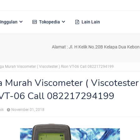
Unggulan
Tokopedia
Lain Lain
Alamat : Jl. H Kelik No.20B Kelapa Dua Kebon Jeruk Jak
ga Murah Viscometer ( Viscotester ) Rion VT-06 Call 082217294199
 Murah Viscometer ( Viscotester 
 VT-06 Call 082217294199
nik
November 01, 2018