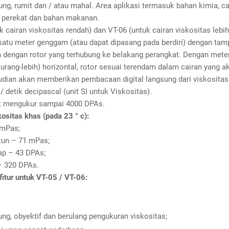
ung, rumit dan / atau mahal. Area aplikasi termasuk bahan kimia, ca
, perekat dan bahan makanan.
k cairan viskositas rendah) dan VT-06 (untuk cairan viskositas lebih
i satu meter genggam (atau dapat dipasang pada berdiri) dengan tamp
n dengan rotor yang terhubung ke belakang perangkat. Dengan mete
urang-lebih) horizontal, rotor sesuai terendam dalam cairan yang ak
dian akan memberikan pembacaan digital langsung dari viskositas 
 / detik decipascal (unit SI untuk Viskositas).
t mengukur sampai 4000 DPAs.
ositas khas (pada 23 ° c):
 mPas;
tun – 71 mPas;
p – 43 DPAs;
– 320 DPAs.
itur untuk VT-05 / VT-06:
ng, obyektif dan berulang pengukuran viskositas;