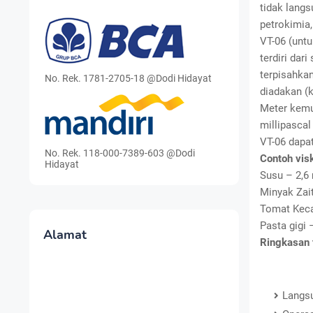
tidak langs
petrokimia
VT-06 (untu
terdiri dar
terpisahka
No. Rek. 1781-2705-18 @Dodi Hidayat
diadakan (k
Meter kemu
millipascal
VT-06 dapa
No. Rek. 118-000-7389-603 @Dodi
Contoh visk
Hidayat
Susu – 2,6
Minyak Zai
Tomat Keca
Pasta gigi 
Alamat
Ringkasan f
Langsu