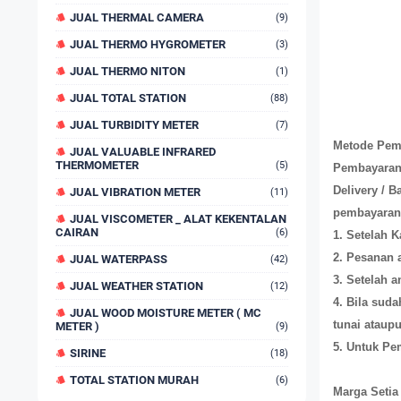
JUAL THERMAL CAMERA
(9)
JUAL THERMO HYGROMETER
(3)
JUAL THERMO NITON
(1)
JUAL TOTAL STATION
(88)
JUAL TURBIDITY METER
(7)
Metode Pem
JUAL VALUABLE INFRARED
THERMOMETER
(5)
Pembayaran 
Delivery / 
JUAL VIBRATION METER
(11)
pembayaran 
JUAL VISCOMETER _ ALAT KEKENTALAN
CAIRAN
(6)
1. Setelah 
2. Pesanan 
JUAL WATERPASS
(42)
3. Setelah 
JUAL WEATHER STATION
(12)
4. Bila sud
JUAL WOOD MOISTURE METER ( MC
tunai ataupu
METER )
(9)
5. Untuk Pe
SIRINE
(18)
TOTAL STATION MURAH
(6)
Marga Setia