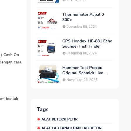
Mei 16, 2026
Thermometer Aspal 0-
300'c
Desember 08, 2024
GPS Hondex HE-881 Echo
Sounder Fish Finder
Desember 08, 2024
. ( Cash On
 dengan cara
Hammer Test Proceq
Original Schmidt Live
OS8000 Type N
November 03, 2025
lam bentuk
Tags
ALAT DETEKSI PETIR
ALAT LAB TANAH DAN LAB BETON