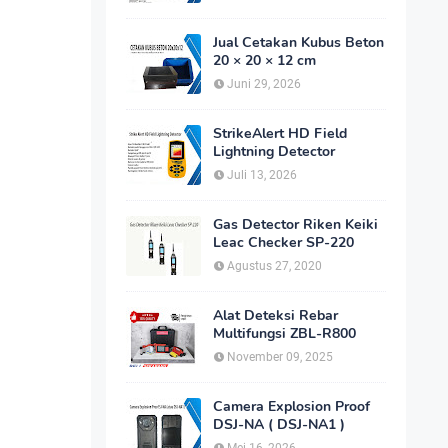
Jual Cetakan Kubus Beton
20 × 20 × 12 cm
Juni 29, 2026
StrikeAlert HD Field
Lightning Detector
Juli 13, 2026
Gas Detector Riken Keiki
Leac Checker SP-220
Agustus 27, 2020
Alat Deteksi Rebar
Multifungsi ZBL-R800
November 09, 2025
Camera Explosion Proof
DSJ-NA ( DSJ-NA1 )