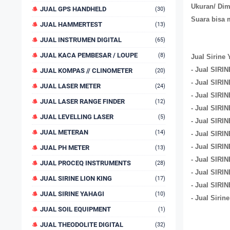
Ukuran/ Dim
JUAL GPS HANDHELD
(30)
Suara bisa 
JUAL HAMMERTEST
(13)
JUAL INSTRUMEN DIGITAL
(65)
JUAL KACA PEMBESAR / LOUPE
(8)
Jual Sirine
- Jual SIRI
JUAL KOMPAS // CLINOMETER
(20)
- Jual SIRI
JUAL LASER METER
(24)
- Jual SIRI
JUAL LASER RANGE FINDER
(12)
- Jual SIRI
JUAL LEVELLING LASER
(5)
- Jual SIRI
JUAL METERAN
(14)
- Jual SIRI
- Jual SIRI
JUAL PH METER
(13)
- Jual SIRI
JUAL PROCEQ INSTRUMENTS
(28)
- Jual SIRI
JUAL SIRINE LION KING
(17)
- Jual SIRI
JUAL SIRINE YAHAGI
(10)
- Jual Siri
JUAL SOIL EQUIPMENT
(1)
JUAL THEODOLITE DIGITAL
(32)