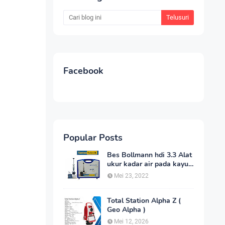
Facebook
Popular Posts
Bes Bollmann hdi 3.3 Alat
ukur kadar air pada kayu
_MC Meter Murah
Mei 23, 2022
Total Station Alpha Z (
Geo Alpha )
Mei 12, 2026