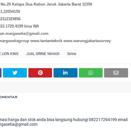
k No.20 Kelapa Dua Kebun Jeruk Jakarta Barat 11550
21.22054159
82112325856
822.1729.4199 bisa WA
ntan.margasetia@gmail.com
argasetiagroup www.tantanteknik www.warungjakartasurvey
E LION KING
JUAL SIRINE YAHAGI
Sirine
KOMENTAR
masi harga dan stok anda bisa langsung hubungi 082217294199 email
rgasetia@gmail.com