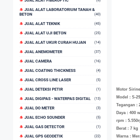
JUAL ALAT FIBEROPTIC
(6)
JUAL ALAT LABORATORIUM TANAH &
BETON
(40)
JUAL ALAT TEKNIK
(45)
JUAL ALAT UJI BETON
(25)
JUAL ALAT UKUR CURAH HUJAN
(14)
JUAL ANEMOMETER
(37)
JUAL CAMERA
(16)
JUAL COATING THICKNESS
(4)
JUAL CROSS LINE LASER
(5)
JUAL DETEKSI PETIR
Motor Sirin
(1)
Model : S-2
JUAL DIGIPAS - WATERPAS DIGITAL
(13)
Tegangan : 
JUAL DO METER
(3)
Daya : 400 w
JUAL ECHO SOUNDER
(5)
rpm : 5.550
JUAL GAS DETECTOR
(1)
Berat : 7 kg
JUAL GPS GEODETIK
Warna : Mer
(22)