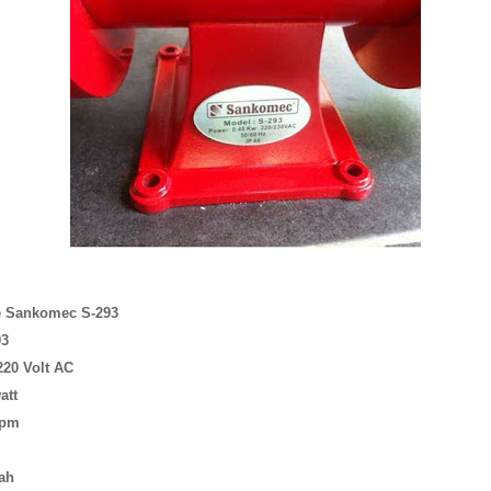
e Sankomec S-293
93
220 Volt AC
att
rpm
ah