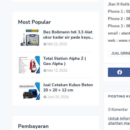
Jlan H Keli
Phone 1 : 0
Phone 2 : 0
Most Popular
Phone 3 : 0
Bes Bollmann hdi 3.3 Alat
email : ata
ukur kadar air pada kayu
web : www.m
_MC Meter Murah
Mei 23, 2022
JUAL SIRIN
Total Station Alpha Z (
Geo Alpha )
Mei 12, 2026
Jual Cetakan Kubus Beton
20 × 20 × 12 cm
POSTING 
Juni 29, 2026
0 Komentar
Untuk Infor
atantan.ma
Pembayaran