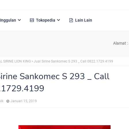
Unggulan
Tokopedia
Lain Lain
Alamat : Jl. H Kel
L SIRINE LION KING
Jual Sirine Sankomec S 293 _ Call 0822.1729.4199
Sirine Sankomec S 293 _ Call
.1729.4199
nik
Januari 15, 2019