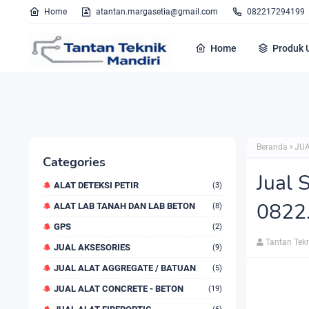
Home
atantan.margasetia@gmail.com
082217294199
Home
Produk 
Beranda
JUA
Categories
Jual 
ALAT DETEKSI PETIR
(3)
0822
ALAT LAB TANAH DAN LAB BETON
(8)
GPS
(2)
Tantan Tek
JUAL AKSESORIES
(9)
JUAL ALAT AGGREGATE / BATUAN
(5)
JUAL ALAT CONCRETE - BETON
(19)