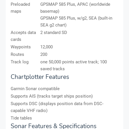
Preloaded
GPSMAP 585 Plus, APAC (worldwide
maps
basemap)
GPSMAP 585 Plus, w/g2, SEA (built-in
SEA g2 chart)
Accepts data
2 standard SD
cards
Waypoints
12,000
Routes
200
Track log
one 50,000 points active track; 100
saved tracks
Chartplotter Features
Garmin Sonar compatible
Supports AIS (tracks target ships position)
Supports DSC (displays position data from DSC-
capable VHF radio)
Tide tables
Sonar Features & Specifications