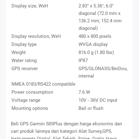
Display size, WxH
2.83" x 5.36"; 6.0"
diagonal (72.0 mm x
136.2 mm; 152.4 mm
diagonal)
Display resolution, WxH
480 x 800 pixels
Display type
WVGA display
Weight
816.0 g (1.80 lbs)
Water rating
IPX7
GPS receiver
GPS/GLONASS/BeiDou,
internal
NMEA 0183/RS422 compatible
Power consumption
7.6 W
Voltage range
10V - 36V DC input
Mounting options
Bail or flush
Beli GPS Garmin 585Plus dengan harga ekonomis dan
cari produk lainnya dari kategori Alat Survey,GPS,
Instruments Digital, Alat Teknik, Sirine. Gratis biaya