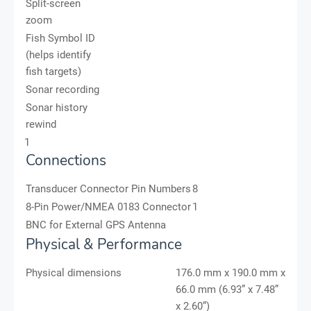
Split-screen
zoom
Fish Symbol ID
(helps identify
fish targets)
Sonar recording
Sonar history
rewind
1
Connections
Transducer Connector Pin Numbers
8
8-Pin Power/NMEA 0183 Connector
1
BNC for External GPS Antenna
Physical & Performance
Physical dimensions
176.0 mm x 190.0 mm x
66.0 mm (6.93” x 7.48”
x 2.60”)