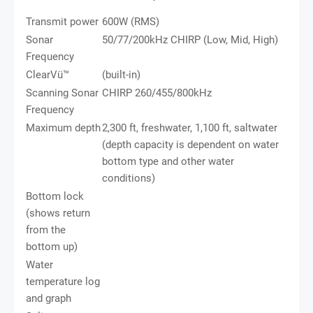
Transmit power
600W (RMS)
Sonar
50/77/200kHz CHIRP (Low, Mid, High)
Frequency
ClearVü™
(built-in)
Scanning Sonar
CHIRP 260/455/800kHz
Frequency
Maximum depth
2,300 ft, freshwater, 1,100 ft, saltwater
(depth capacity is dependent on water
bottom type and other water
conditions)
Bottom lock
(shows return
from the
bottom up)
Water
temperature log
and graph