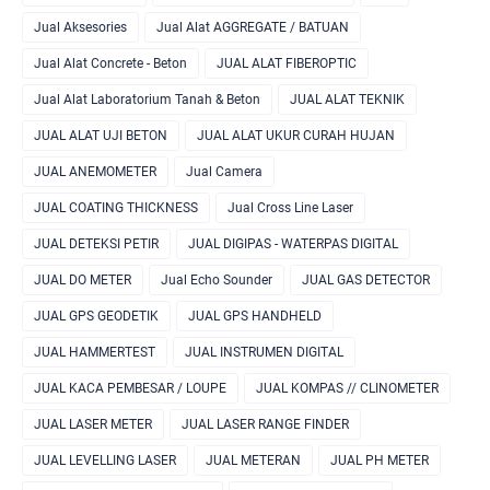
Jual Aksesories
Jual Alat AGGREGATE / BATUAN
Jual Alat Concrete - Beton
JUAL ALAT FIBEROPTIC
Jual Alat Laboratorium Tanah & Beton
JUAL ALAT TEKNIK
JUAL ALAT UJI BETON
JUAL ALAT UKUR CURAH HUJAN
JUAL ANEMOMETER
Jual Camera
JUAL COATING THICKNESS
Jual Cross Line Laser
JUAL DETEKSI PETIR
JUAL DIGIPAS - WATERPAS DIGITAL
JUAL DO METER
Jual Echo Sounder
JUAL GAS DETECTOR
JUAL GPS GEODETIK
JUAL GPS HANDHELD
JUAL HAMMERTEST
JUAL INSTRUMEN DIGITAL
JUAL KACA PEMBESAR / LOUPE
JUAL KOMPAS // CLINOMETER
JUAL LASER METER
JUAL LASER RANGE FINDER
JUAL LEVELLING LASER
JUAL METERAN
JUAL PH METER