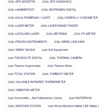
JUAL GPS GEODETIK
JUAL GPS HANDHELD
JUAL HAMMERTEST
JUAL INSTRUMEN DIGITAL
JUAL KACA PEMBESAR / LOUPE
JUAL KOMPAS // CLINOMETER
JUAL LASER METER
JUAL LASER RANGE FINDER
JUAL LEVELLING LASER
JUAL METERAN
JUAL PH METER
JUAL PROCEQ INSTRUMENTS
JUAL SIRINE LION KING
JUAL SIRINE YAHAGI
Jual Soil Equipment
Jual THEODOLITE DIGITAL
JUAL THERMAL CAMERA
Jual Thermo Hygrometer
JUal Thermo Niton
Jual TOTAL STATION
JUAL TURBIDITY METER
JUAL VALUABLE INFRARED THERMOMETER
JUAL VIBRATION METER
Jual Viscometer _ Alat Kekentalan Cairan
Jual WATERPASS
JUAL WEATHER STATION
Jual Wood Moisture Meter ( MC Meter )